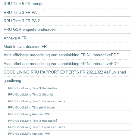
RRU Titre 5 FR abroge
RRU Titre 3 FR PA
RRU Titre 3 FR PA 2
RRU GSV enquete onderzoek
Annexe A FR
Modèle avis décision FR
Avis affichage mededeling van aanplakking FR NL interactivePDF
Avis affichage mededeling van aanplakking FR NL interactivePDF
GOOD LIVING RRU RAPPORT EXPERTS FR 20211022 AsPublished
goodliving
RRU GoodLiving Titre 3 Habitabilité
RRU GoodLiving Titre 2 Urbanité
RRU GoodLiving Titre 1 Espaces ouverts
RRU GoodLiving Titre préliminaire
RRU GoodLiving Annexe PMR
RRU GoodLiving Titre 3 Habitabilité
RRU GoodLiving Titre 1 Espaces ouverts
RRU GoodLiving Annexe PMR