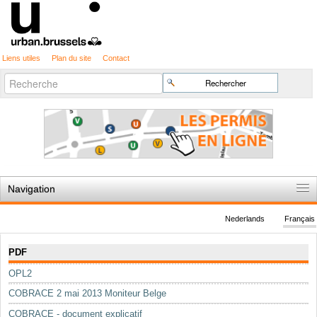
Liens utiles
Plan du site
Contact
Recherche
Chercher par
avancée…
Navigation
Accueil
Nederlands
Français
Règles du jeu
Navigation
PDF
Permis d'urbanisme
OPL2
Cartographie
COBRACE 2 mai 2013 Moniteur Belge
Etudes et publications
COBRACE - document explicatif