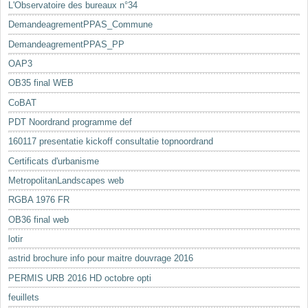
L'Observatoire des bureaux n°34
DemandeagrementPPAS_Commune
DemandeagrementPPAS_PP
OAP3
OB35 final WEB
CoBAT
PDT Noordrand programme def
160117 presentatie kickoff consultatie topnoordrand
Certificats d'urbanisme
MetropolitanLandscapes web
RGBA 1976 FR
OB36 final web
lotir
astrid brochure info pour maitre douvrage 2016
PERMIS URB 2016 HD octobre opti
feuillets