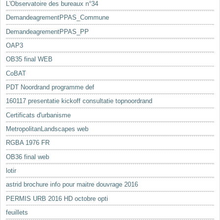
L'Observatoire des bureaux n°34
DemandeagrementPPAS_Commune
DemandeagrementPPAS_PP
OAP3
OB35 final WEB
CoBAT
PDT Noordrand programme def
160117 presentatie kickoff consultatie topnoordrand
Certificats d'urbanisme
MetropolitanLandscapes web
RGBA 1976 FR
OB36 final web
lotir
astrid brochure info pour maitre douvrage 2016
PERMIS URB 2016 HD octobre opti
feuillets