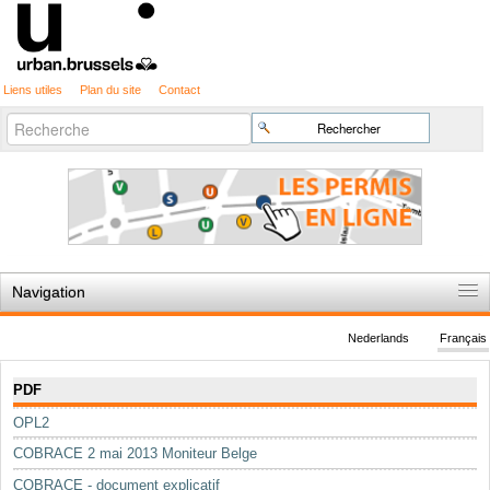
Liens utiles
Plan du site
Contact
Recherche
Chercher par
avancée…
Navigation
Accueil
Nederlands
Français
Règles du jeu
Navigation
PDF
Permis d'urbanisme
OPL2
Cartographie
COBRACE 2 mai 2013 Moniteur Belge
Etudes et publications
COBRACE - document explicatif