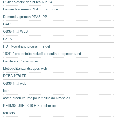
L'Observatoire des bureaux n°34
DemandeagrementPPAS_Commune
DemandeagrementPPAS_PP
OAP3
OB35 final WEB
CoBAT
PDT Noordrand programme def
160117 presentatie kickoff consultatie topnoordrand
Certificats d'urbanisme
MetropolitanLandscapes web
RGBA 1976 FR
OB36 final web
lotir
astrid brochure info pour maitre douvrage 2016
PERMIS URB 2016 HD octobre opti
feuillets