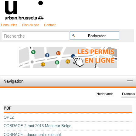
Liens utiles
Plan du site
Contact
Recherche
Chercher par
avancée…
Navigation
Accueil
Nederlands
Français
Règles du jeu
Navigation
PDF
Permis d'urbanisme
OPL2
Cartographie
COBRACE 2 mai 2013 Moniteur Belge
Etudes et publications
COBRACE - document explicatif