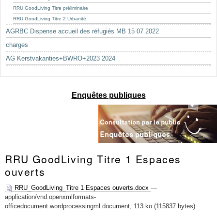
RRU GoodLiving Titre préliminaire
RRU GoodLiving Titre 2 Urbanité
AGRBC Dispense accueil des réfugiés MB 15 07 2022
charges
AG Kerstvakanties+BWRO+2023 2024
Enquêtes publiques
RRU GoodLiving Titre 1 Espaces
ouverts
RRU_GoodLiving_Titre 1 Espaces ouverts.docx
—
application/vnd.openxmlformats-
officedocument.wordprocessingml.document, 113 ko (115837 bytes)