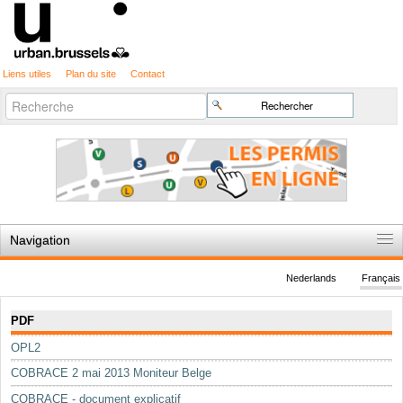
Liens utiles
Plan du site
Contact
Recherche
Chercher par
avancée…
Navigation
Accueil
Nederlands
Français
Règles du jeu
Navigation
PDF
Permis d'urbanisme
OPL2
Cartographie
COBRACE 2 mai 2013 Moniteur Belge
Etudes et publications
COBRACE - document explicatif