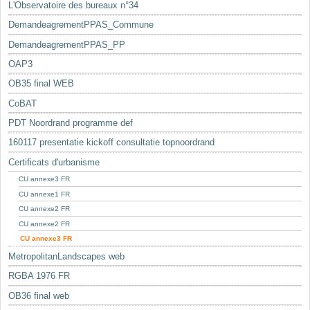
L'Observatoire des bureaux n°34
DemandeagrementPPAS_Commune
DemandeagrementPPAS_PP
OAP3
OB35 final WEB
CoBAT
PDT Noordrand programme def
160117 presentatie kickoff consultatie topnoordrand
Certificats d'urbanisme
CU annexe3 FR
CU annexe1 FR
CU annexe2 FR
CU annexe2 FR
CU annexe3 FR
MetropolitanLandscapes web
RGBA 1976 FR
OB36 final web