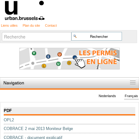
Liens utiles
Plan du site
Contact
Recherche
Chercher par
avancée…
Navigation
Accueil
Nederlands
Français
Règles du jeu
Navigation
PDF
Permis d'urbanisme
OPL2
Cartographie
COBRACE 2 mai 2013 Moniteur Belge
Etudes et publications
COBRACE - document explicatif