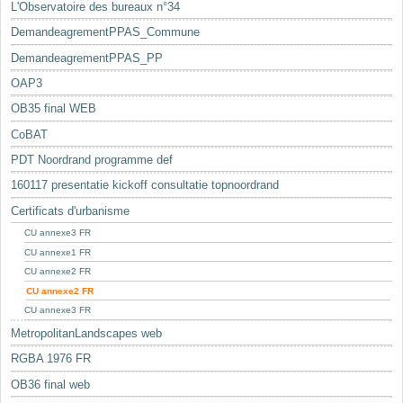
L'Observatoire des bureaux n°34
DemandeagrementPPAS_Commune
DemandeagrementPPAS_PP
OAP3
OB35 final WEB
CoBAT
PDT Noordrand programme def
160117 presentatie kickoff consultatie topnoordrand
Certificats d'urbanisme
CU annexe3 FR
CU annexe1 FR
CU annexe2 FR
CU annexe2 FR
CU annexe3 FR
MetropolitanLandscapes web
RGBA 1976 FR
OB36 final web