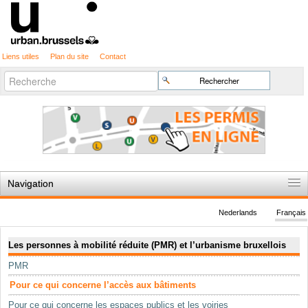
Liens utiles
Plan du site
Contact
Recherche
Chercher par
avancée…
Navigation
Accueil
Nederlands
Français
Règles du jeu
Navigation
Les personnes à mobilité réduite (PMR) et l’urbanisme bruxellois
Permis d'urbanisme
PMR
Cartographie
Pour ce qui concerne l’accès aux bâtiments
Etudes et publications
Pour ce qui concerne les espaces publics et les voiries