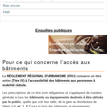
Mots-clés
Mais encore
Renseignements urbanistiques
PMR
Enquêtes publiques
Pour ce qui concerne l’accès aux
bâtiments
Le
RÈGLEMENT RÉGIONAL D'URBANISME
(RRU)
consacre un titre
entier
(Titre IV) à l'accessibilité des bâtiments aux personnes à
mobilité réduite
.
Les prescriptions de ce titre sont obligatoires et s'appliquent de manière
générale à tous les
bâtiments ou équipements destinés à être utilisés
par le public
, quelle que soit leur taille, de la gare au distributeur de
billets (cfr
art. 1, § 3
pour la liste des bâtiments et équipements