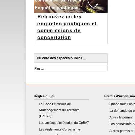
Retrouvez ici les
enquêtes publiques et
commissions de
concertation
Du côté des espaces publics ...
Du
Plus…
côté
des
espaces
publics
...
Règles du jeu
Permis d'urbanism
-
Le Code Bruxellois de
Quand faut-il un 
l'Aménagement du Territoire
La demande de p
(CoBAT)
Après le permis
Les arrêtés d'exécution du CoBAT
Les possibilités 
Les règlements d'urbanisme
Autres permis et c