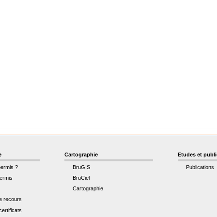
e
Cartographie
Etudes et publ
permis ?
BruGIS
Publications
ermis
BruCiel
Cartographie
de recours
ertificats