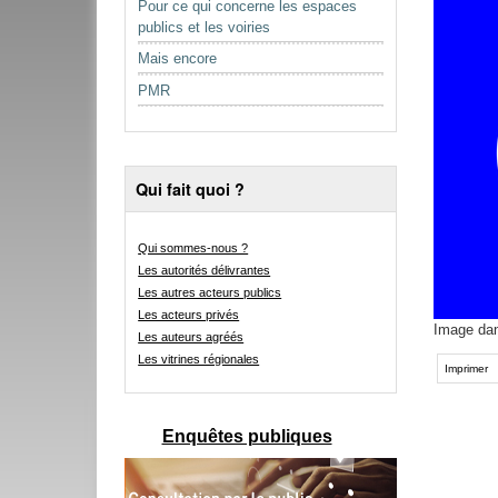
Pour ce qui concerne les espaces
publics et les voiries
Mais encore
PMR
Qui fait quoi ?
Qui sommes-nous ?
Les autorités délivrantes
Les autres acteurs publics
Les acteurs privés
Image dans
Les auteurs agréés
Actions
Les vitrines régionales
sur
Imprimer
le
document
Enquêtes publiques