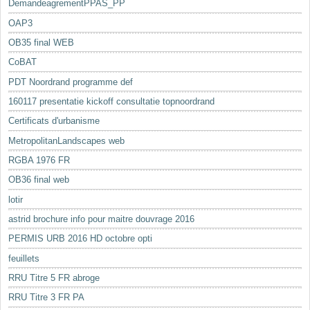
DemandeagrementPPAS_PP
OAP3
OB35 final WEB
CoBAT
PDT Noordrand programme def
160117 presentatie kickoff consultatie topnoordrand
Certificats d'urbanisme
MetropolitanLandscapes web
RGBA 1976 FR
OB36 final web
lotir
astrid brochure info pour maitre douvrage 2016
PERMIS URB 2016 HD octobre opti
feuillets
RRU Titre 5 FR abroge
RRU Titre 3 FR PA