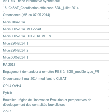
ASTRID - fiche informative synthétique
18. CoBAT_Coordination officieuse BDU_juillet 2014
Ordonnance (MB du 07.05.2014)
Midis01042014
Midis06052014_MFGodart
Midis06052014_HOGE KEMPEN
Midis22042014_1
Midis22042014_2
Midis06052014_1
RA 2013
Engagement demandeur à remettre RES à IBGE_modèle type_FR
Ordonnance 8 mai 2014 modifiant le CoBAT
OPL4-OVH4
Pyblik
Bruxelles, région de l’innovation Évolution et perspectives de
développement des centralités bruxelloises
OPL2