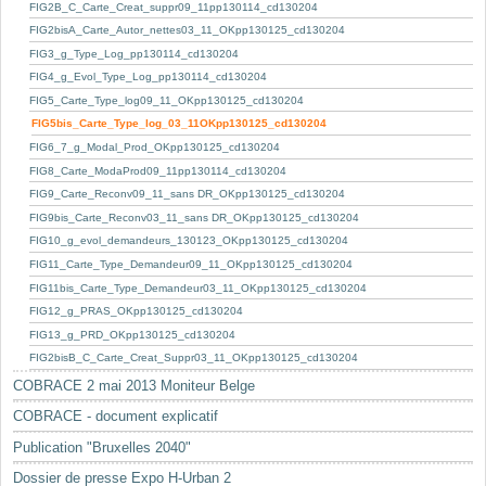
Mots-clés
FIG2B_C_Carte_Creat_suppr09_11pp130114_cd130204
FIG2bisA_Carte_Autor_nettes03_11_OKpp130125_cd130204
Renseignements urbanistiques
FIG3_g_Type_Log_pp130114_cd130204
FIG4_g_Evol_Type_Log_pp130114_cd130204
FIG5_Carte_Type_log09_11_OKpp130125_cd130204
FIG5bis_Carte_Type_log_03_11OKpp130125_cd130204
FIG6_7_g_Modal_Prod_OKpp130125_cd130204
FIG8_Carte_ModaProd09_11pp130114_cd130204
FIG9_Carte_Reconv09_11_sans DR_OKpp130125_cd130204
FIG9bis_Carte_Reconv03_11_sans DR_OKpp130125_cd130204
FIG10_g_evol_demandeurs_130123_OKpp130125_cd130204
FIG11_Carte_Type_Demandeur09_11_OKpp130125_cd130204
FIG11bis_Carte_Type_Demandeur03_11_OKpp130125_cd130204
FIG12_g_PRAS_OKpp130125_cd130204
FIG13_g_PRD_OKpp130125_cd130204
FIG2bisB_C_Carte_Creat_Suppr03_11_OKpp130125_cd130204
COBRACE 2 mai 2013 Moniteur Belge
COBRACE - document explicatif
Publication "Bruxelles 2040"
Dossier de presse Expo H-Urban 2