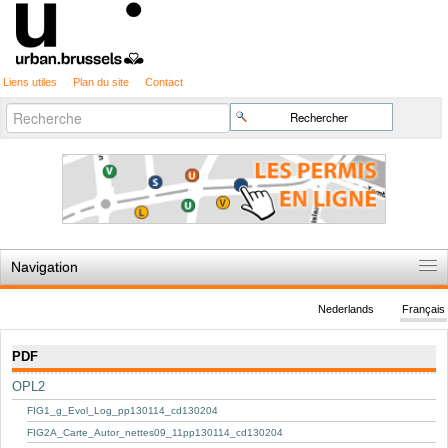
Liens utiles
Plan du site
Contact
Recherche
Chercher par
avancée…
Navigation
Accueil
Nederlands
Français
Règles du jeu
Navigation
PDF
Permis d'urbanisme
OPL2
Cartographie
FIG1_g_Evol_Log_pp130114_cd130204
Etudes et publications
FIG2A_Carte_Autor_nettes09_11pp130114_cd130204