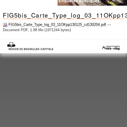
FIG5bis_Carte_Type_log_03_11OKpp1
FIG5bis_Carte_Type_log_03_11OKpp130125_cd130204.pdf
—
Document PDF, 1.88 Mo (1971244 bytes)