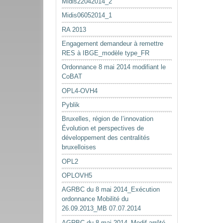
Midis22042014_2
Midis06052014_1
RA 2013
Engagement demandeur à remettre
RES à IBGE_modèle type_FR
Ordonnance 8 mai 2014 modifiant le
CoBAT
OPL4-OVH4
Pyblik
Bruxelles, région de l’innovation
Évolution et perspectives de
développement des centralités
bruxelloises
OPL2
OPLOVH5
AGRBC du 8 mai 2014_Exécution
ordonnance Mobilité du
26.09.2013_MB 07.07.2014
AGRBC du 8 mai 2014_Modif arrêté