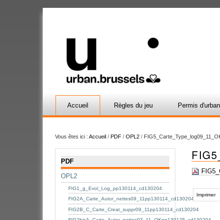
Accueil
Règles du jeu
Permis d'urba
Vous êtes ici :
Accueil
/
PDF
/
OPL2
/
FIG5_Carte_Type_log09_11_O
FIG5
Navigation
PDF
FIG5_
OPL2
Actions
FIG1_g_Evol_Log_pp130114_cd130204
sur
Imprimer
FIG2A_Carte_Autor_nettes09_11pp130114_cd130204
le
FIG2B_C_Carte_Creat_suppr09_11pp130114_cd130204
document
FIG2bisA_Carte_Autor_nettes03_11_OKpp130125_cd130204