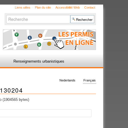
Liens utiles
Plan du site
Accessibilité Web
Contact
Chercher par
Recherche
avancée…
Renseignements urbanistiques
Nederlands
Français
d130204
 (1904565 bytes)