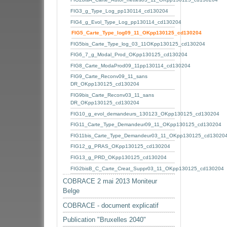
FIG3_g_Type_Log_pp130114_cd130204
FIG4_g_Evol_Type_Log_pp130114_cd130204
FIG5_Carte_Type_log09_11_OKpp130125_cd130204
FIG5bis_Carte_Type_log_03_11OKpp130125_cd130204
FIG6_7_g_Modal_Prod_OKpp130125_cd130204
FIG8_Carte_ModaProd09_11pp130114_cd130204
FIG9_Carte_Reconv09_11_sans
DR_OKpp130125_cd130204
FIG9bis_Carte_Reconv03_11_sans
DR_OKpp130125_cd130204
FIG10_g_evol_demandeurs_130123_OKpp130125_cd130204
FIG11_Carte_Type_Demandeur09_11_OKpp130125_cd130204
FIG11bis_Carte_Type_Demandeur03_11_OKpp130125_cd13020
FIG12_g_PRAS_OKpp130125_cd130204
FIG13_g_PRD_OKpp130125_cd130204
FIG2bisB_C_Carte_Creat_Suppr03_11_OKpp130125_cd130204
COBRACE 2 mai 2013 Moniteur
Belge
COBRACE - document explicatif
Publication "Bruxelles 2040"