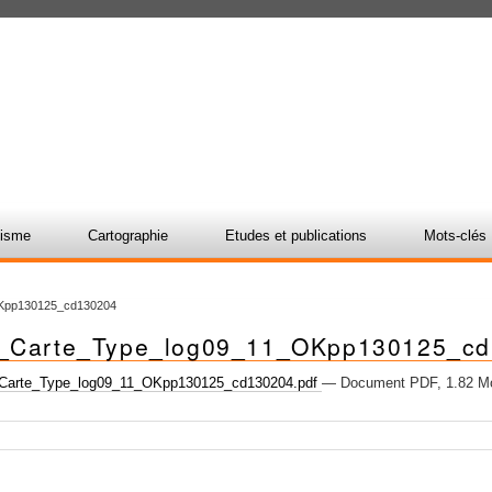
nisme
Cartographie
Etudes et publications
Mots-clés
Kpp130125_cd130204
_Carte_Type_log09_11_OKpp130125_c
Carte_Type_log09_11_OKpp130125_cd130204.pdf
— Document PDF, 1.82 Mo