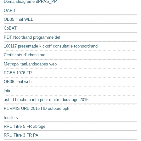
DemandeagrementPPAS_PP
OAP3
OB35 final WEB
CoBAT
PDT Noordrand programme def
160117 presentatie kickoff consultatie topnoordrand
Certificats d'urbanisme
MetropolitanLandscapes web
RGBA 1976 FR
OB36 final web
lotir
astrid brochure info pour maitre douvrage 2016
PERMIS URB 2016 HD octobre opti
feuillets
RRU Titre 5 FR abroge
RRU Titre 3 FR PA