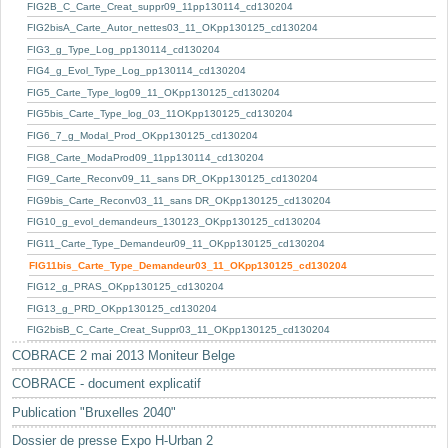
Mots-clés
FIG2B_C_Carte_Creat_suppr09_11pp130114_cd130204
FIG2bisA_Carte_Autor_nettes03_11_OKpp130125_cd130204
Renseignements urbanistiques
FIG3_g_Type_Log_pp130114_cd130204
FIG4_g_Evol_Type_Log_pp130114_cd130204
FIG5_Carte_Type_log09_11_OKpp130125_cd130204
FIG5bis_Carte_Type_log_03_11OKpp130125_cd130204
FIG6_7_g_Modal_Prod_OKpp130125_cd130204
FIG8_Carte_ModaProd09_11pp130114_cd130204
FIG9_Carte_Reconv09_11_sans DR_OKpp130125_cd130204
FIG9bis_Carte_Reconv03_11_sans DR_OKpp130125_cd130204
FIG10_g_evol_demandeurs_130123_OKpp130125_cd130204
FIG11_Carte_Type_Demandeur09_11_OKpp130125_cd130204
FIG11bis_Carte_Type_Demandeur03_11_OKpp130125_cd130204
FIG12_g_PRAS_OKpp130125_cd130204
FIG13_g_PRD_OKpp130125_cd130204
FIG2bisB_C_Carte_Creat_Suppr03_11_OKpp130125_cd130204
COBRACE 2 mai 2013 Moniteur Belge
COBRACE - document explicatif
Publication "Bruxelles 2040"
Dossier de presse Expo H-Urban 2