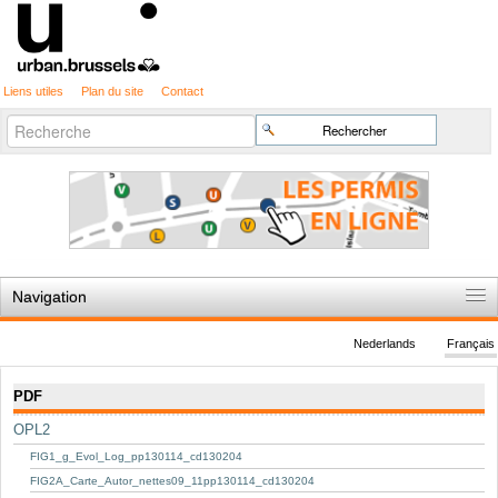
Liens utiles
Plan du site
Contact
Recherche
Chercher par
avancée…
Navigation
Accueil
Nederlands
Français
Règles du jeu
Navigation
PDF
Permis d'urbanisme
OPL2
Cartographie
FIG1_g_Evol_Log_pp130114_cd130204
Etudes et publications
FIG2A_Carte_Autor_nettes09_11pp130114_cd130204