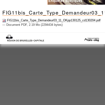
FIG11bis_Carte_Type_Demandeur03_
FIG11bis_Carte_Type_Demandeur03_11_OKpp130125_cd130204.pdf
— Document PDF, 2.19 Mo (2294434 bytes)