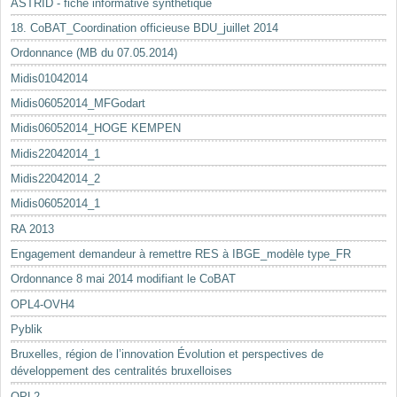
ASTRID - fiche informative synthétique
18. CoBAT_Coordination officieuse BDU_juillet 2014
Ordonnance (MB du 07.05.2014)
Midis01042014
Midis06052014_MFGodart
Midis06052014_HOGE KEMPEN
Midis22042014_1
Midis22042014_2
Midis06052014_1
RA 2013
Engagement demandeur à remettre RES à IBGE_modèle type_FR
Ordonnance 8 mai 2014 modifiant le CoBAT
OPL4-OVH4
Pyblik
Bruxelles, région de l’innovation Évolution et perspectives de
développement des centralités bruxelloises
OPL2