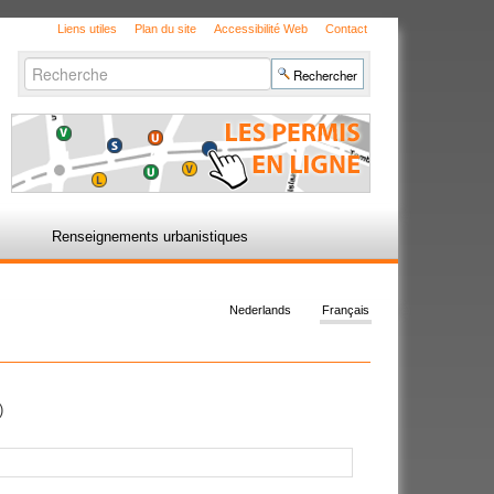
Liens utiles
Plan du site
Accessibilité Web
Contact
Chercher par
Recherche
avancée…
Renseignements urbanistiques
Nederlands
Français
)