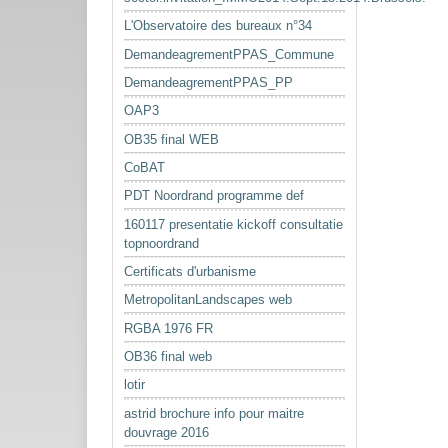
L'Observatoire des bureaux n°34
DemandeagrementPPAS_Commune
DemandeagrementPPAS_PP
OAP3
OB35 final WEB
CoBAT
PDT Noordrand programme def
160117 presentatie kickoff consultatie
topnoordrand
Certificats d'urbanisme
MetropolitanLandscapes web
RGBA 1976 FR
OB36 final web
lotir
astrid brochure info pour maitre
douvrage 2016