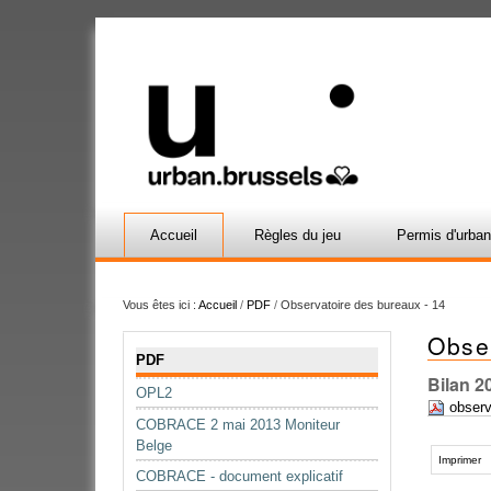
Accueil
Règles du jeu
Permis d'urba
Vous êtes ici :
Accueil
/
PDF
/
Observatoire des bureaux - 14
Obse
Navigation
PDF
Bilan 2
OPL2
observ
COBRACE 2 mai 2013 Moniteur
Actions
Belge
sur
Imprimer
COBRACE - document explicatif
le