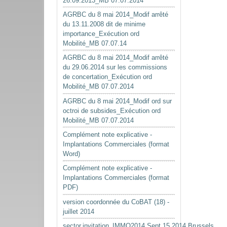
26.09.2013_MB 07.07.2014
AGRBC du 8 mai 2014_Modif arrêté
du 13.11.2008 dit de minime
importance_Exécution ord
Mobilité_MB 07.07.14
AGRBC du 8 mai 2014_Modif arrêté
du 29.06.2014 sur les commissions
de concertation_Exécution ord
Mobilité_MB 07.07.2014
AGRBC du 8 mai 2014_Modif ord sur
octroi de subsides_Exécution ord
Mobilité_MB 07.07.2014
Complément note explicative -
Implantations Commerciales (format
Word)
Complément note explicative -
Implantations Commerciales (format
PDF)
version coordonnée du CoBAT (18) -
juillet 2014
sector.invitation_IMMO2014.Sept.15.2014.Brussels.