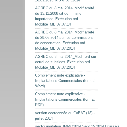
26.09.2013_MB 07.07.2014
AGRBC du 8 mai 2014_Modif arrêté
du 13.11.2008 dit de minime
importance_Exécution ord
Mobilité_MB 07.07.14
AGRBC du 8 mai 2014_Modif arrêté
du 29.06.2014 sur les commissions
de concertation_Exécution ord
Mobilité_MB 07.07.2014
AGRBC du 8 mai 2014_Modif ord sur
octroi de subsides_Exécution ord
Mobilité_MB 07.07.2014
Complément note explicative -
Implantations Commerciales (format
Word)
Complément note explicative -
Implantations Commerciales (format
PDF)
version coordonnée du CoBAT (18) -
juillet 2014
sector.invitation_IMMO2014.Sept.15.2014.Brussels.