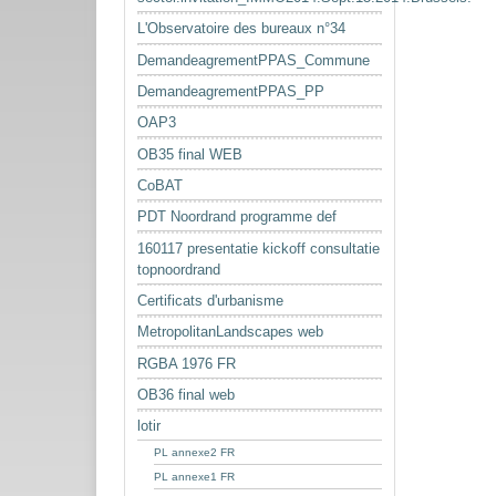
L'Observatoire des bureaux n°34
DemandeagrementPPAS_Commune
DemandeagrementPPAS_PP
OAP3
OB35 final WEB
CoBAT
PDT Noordrand programme def
160117 presentatie kickoff consultatie
topnoordrand
Certificats d'urbanisme
MetropolitanLandscapes web
RGBA 1976 FR
OB36 final web
lotir
PL annexe2 FR
PL annexe1 FR