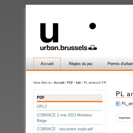
Accueil
Règles du jeu
Permis d'urba
Vous êtes ici :
Accueil
/
PDF
/
lotir
/
PL annexe1 FR
PL a
Navigation
PDF
PL_an
OPL2
Actions
COBRACE 2 mai 2013 Moniteur
sur
Imprimer
Belge
le
COBRACE - document explicatif
document