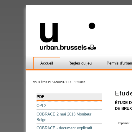
Accueil
Règles du jeu
Permis d'urba
Vous êtes ici :
Accueil
/
PDF
/
Etudes
Etud
Navigation
PDF
ÉTUDE D
OPL2
DE BRUX
COBRACE 2 mai 2013 Moniteur
Actions
Belge
sur
Imprimer
COBRACE - document explicatif
le