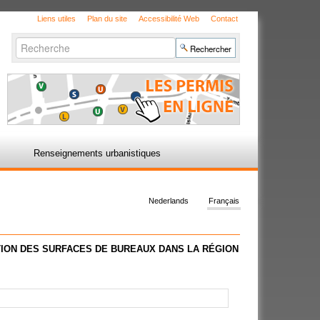
Liens utiles
Plan du site
Accessibilité Web
Contact
Chercher par
Recherche
avancée…
Renseignements urbanistiques
Nederlands
Français
TION DES SURFACES DE BUREAUX DANS LA RÉGION