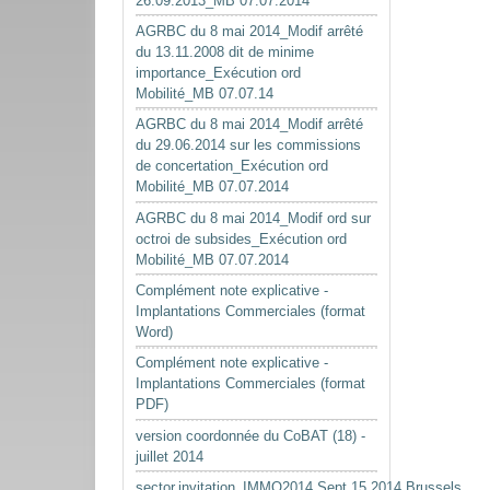
26.09.2013_MB 07.07.2014
AGRBC du 8 mai 2014_Modif arrêté
du 13.11.2008 dit de minime
importance_Exécution ord
Mobilité_MB 07.07.14
AGRBC du 8 mai 2014_Modif arrêté
du 29.06.2014 sur les commissions
de concertation_Exécution ord
Mobilité_MB 07.07.2014
AGRBC du 8 mai 2014_Modif ord sur
octroi de subsides_Exécution ord
Mobilité_MB 07.07.2014
Complément note explicative -
Implantations Commerciales (format
Word)
Complément note explicative -
Implantations Commerciales (format
PDF)
version coordonnée du CoBAT (18) -
juillet 2014
sector.invitation_IMMO2014.Sept.15.2014.Brussels.