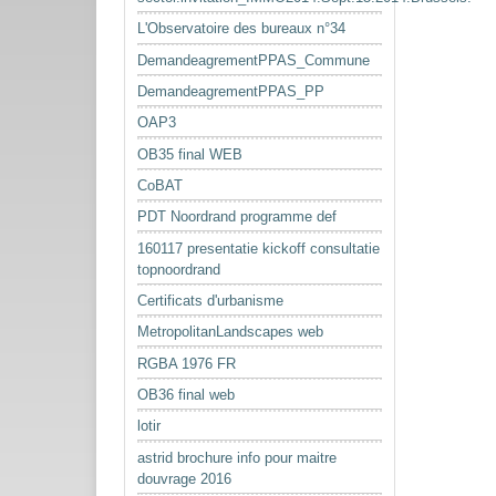
L'Observatoire des bureaux n°34
DemandeagrementPPAS_Commune
DemandeagrementPPAS_PP
OAP3
OB35 final WEB
CoBAT
PDT Noordrand programme def
160117 presentatie kickoff consultatie
topnoordrand
Certificats d'urbanisme
MetropolitanLandscapes web
RGBA 1976 FR
OB36 final web
lotir
astrid brochure info pour maitre
douvrage 2016