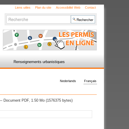
Liens utiles
Plan du site
Accessibilité Web
Contact
Chercher par
Recherche
avancée…
Renseignements urbanistiques
Nederlands
Français
— Document PDF, 1.50 Mo (1576375 bytes)