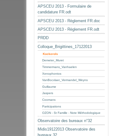
APSCEU 2013 - Formulaire de
candidature FR.odt
APSCEU 2013 - Règlement FR.doc
APSCEU 2013 - Règlement FR.odt
PRDD
Colloque_Brigittines_17122013
Kockerols
Demeter_Muret
Timmermans_Vanhaelen
Xenophontos
VanBocxlaer_Vermandel_Weyns
Guillaume
Jaspers
Coomans
Participations
OZON - St Famille - Note Méthodologique
Observatoire des bureaux n°32
Midis19122013 Observatoire des
bureaux 32