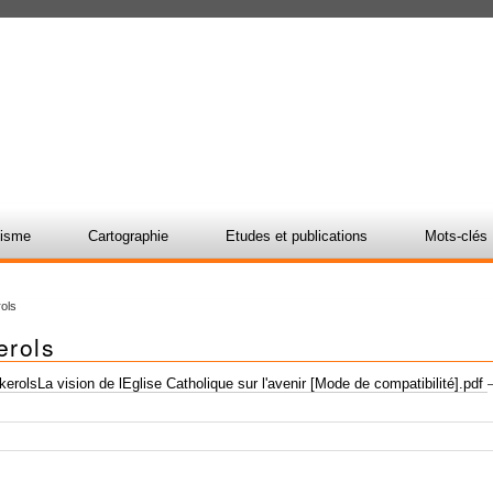
nisme
Cartographie
Etudes et publications
Mots-clés
ols
erols
rolsLa vision de lEglise Catholique sur l'avenir [Mode de compatibilité].pdf