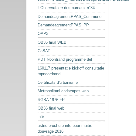
L'Observatoire des bureaux n°34
DemandeagrementPPAS_Commune
DemandeagrementPPAS_PP
OAP3
OB35 final WEB
CoBAT
PDT Noordrand programme def
160117 presentatie kickoff consultatie
topnoordrand
Certificats d'urbanisme
MetropolitanLandscapes web
RGBA 1976 FR
OB36 final web
lotir
astrid brochure info pour maitre
douvrage 2016