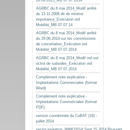
26.09.2013_MB 07.07.2014
AGRBC du 8 mai 2014_Modif arrêté
du 13.11.2008 dit de minime
importance_Exécution ord
Mobilité_MB 07.07.14
AGRBC du 8 mai 2014_Modif arrêté
du 29.06.2014 sur les commissions
de concertation_Exécution ord
Mobilité_MB 07.07.2014
AGRBC du 8 mai 2014_Modif ord sur
octroi de subsides_Exécution ord
Mobilité_MB 07.07.2014
Complément note explicative -
Implantations Commerciales (format
Word)
Complément note explicative -
Implantations Commerciales (format
PDF)
version coordonnée du CoBAT (18) -
juillet 2014
sector.invitation_IMMO2014.Sept.15.2014.Brussels.