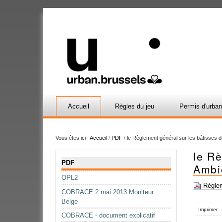
Accueil
Règles du jeu
Permis d'urba
Vous êtes ici :
Accueil
/
PDF
/
le Règlement général sur les bâtisses d
le Rè
Navigation
PDF
Ambio
OPL2
Règlem
COBRACE 2 mai 2013 Moniteur
Actions
Belge
sur
Imprimer
COBRACE - document explicatif
le