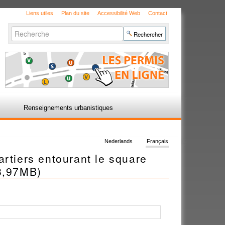
Liens utiles
Plan du site
Accessibilité Web
Contact
Chercher par
Recherche
avancée…
Renseignements urbanistiques
Nederlands
Français
artiers entourant le square
 3,97MB)