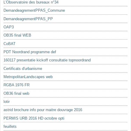
L'Observatoire des bureaux n°34
DemandeagrementPPAS_Commune
DemandeagrementPPAS_PP
OAP3
OB35 final WEB
CoBAT
PDT Noordrand programme def
160117 presentatie kickoff consultatie topnoordrand
Certificats d'urbanisme
MetropolitanLandscapes web
RGBA 1976 FR
OB36 final web
lotir
astrid brochure info pour maitre douvrage 2016
PERMIS URB 2016 HD octobre opti
feuillets