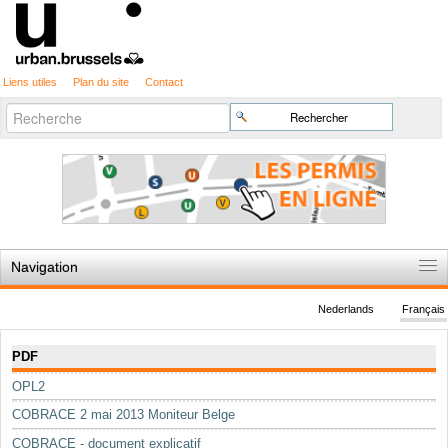
Liens utiles
Plan du site
Contact
Recherche
Chercher par
avancée…
Navigation
Accueil
Nederlands
Français
Règles du jeu
Navigation
PDF
Permis d'urbanisme
OPL2
Cartographie
COBRACE 2 mai 2013 Moniteur Belge
Etudes et publications
COBRACE - document explicatif