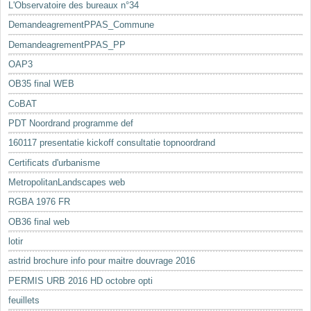
L'Observatoire des bureaux n°34
DemandeagrementPPAS_Commune
DemandeagrementPPAS_PP
OAP3
OB35 final WEB
CoBAT
PDT Noordrand programme def
160117 presentatie kickoff consultatie topnoordrand
Certificats d'urbanisme
MetropolitanLandscapes web
RGBA 1976 FR
OB36 final web
lotir
astrid brochure info pour maitre douvrage 2016
PERMIS URB 2016 HD octobre opti
feuillets