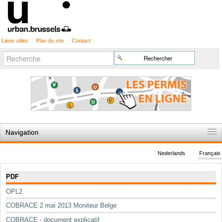
Liens utiles
Plan du site
Contact
Recherche
Chercher par
avancée…
Navigation
Accueil
Nederlands
Français
Règles du jeu
Navigation
PDF
Permis d'urbanisme
OPL2
Cartographie
COBRACE 2 mai 2013 Moniteur Belge
Etudes et publications
COBRACE - document explicatif