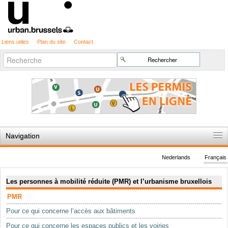
Liens utiles
Plan du site
Contact
Recherche
Chercher par
avancée…
Navigation
Accueil
Nederlands
Français
Règles du jeu
Navigation
Les personnes à mobilité réduite (PMR) et l’urbanisme bruxellois
Permis d'urbanisme
PMR
Cartographie
Pour ce qui concerne l’accès aux bâtiments
Etudes et publications
Pour ce qui concerne les espaces publics et les voiries