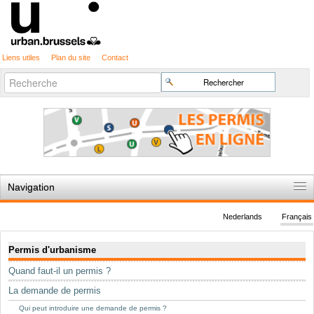
Liens utiles
Plan du site
Contact
Recherche
Chercher par
avancée…
Navigation
Accueil
Nederlands
Français
Règles du jeu
Navigation
Permis d'urbanisme
Permis d'urbanisme
Quand faut-il un permis ?
Cartographie
La demande de permis
Etudes et publications
Qui peut introduire une demande de permis ?