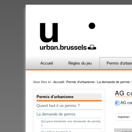
Accueil
Règles du jeu
Permis d'urba
Vous êtes ici :
Accueil
/
Permis d'urbanisme
/
La demande de permis
AG c
Navigation
Permis d'urbanisme
AG com
Quand faut-il un permis ?
Actions
La demande de permis
sur
Imprimer
Qui peut introduire une demande de permis
le
?
document
Qui délivre le permis ?