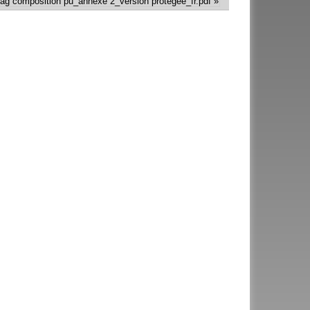
 ag composition pu_annexe 2_version protegee_fr.pdf »