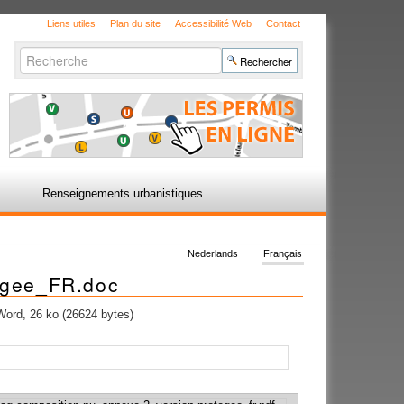
Liens utiles
Plan du site
Accessibilité Web
Contact
Chercher par
Recherche
avancée…
Renseignements urbanistiques
Nederlands
Français
egee_FR.doc
ord, 26 ko (26624 bytes)