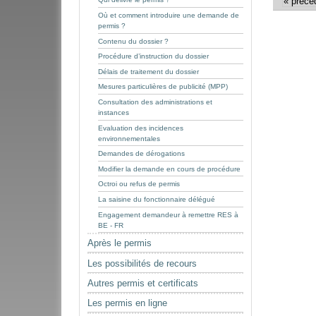
« précé
Où et comment introduire une demande de
permis ?
Contenu du dossier ?
Procédure d’instruction du dossier
Délais de traitement du dossier
Mesures particulières de publicité (MPP)
Consultation des administrations et
instances
Evaluation des incidences
environnementales
Demandes de dérogations
Modifier la demande en cours de procédure
Octroi ou refus de permis
La saisine du fonctionnaire délégué
Engagement demandeur à remettre RES à
BE - FR
Après le permis
Les possibilités de recours
Autres permis et certificats
Les permis en ligne