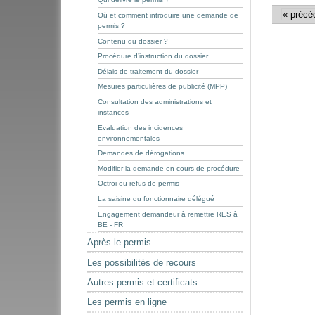
document
« précéd
Où et comment introduire une demande de
permis ?
Contenu du dossier ?
Procédure d’instruction du dossier
Délais de traitement du dossier
Mesures particulières de publicité (MPP)
Consultation des administrations et
instances
Evaluation des incidences
environnementales
Demandes de dérogations
Modifier la demande en cours de procédure
Octroi ou refus de permis
La saisine du fonctionnaire délégué
Engagement demandeur à remettre RES à
BE - FR
Après le permis
Les possibilités de recours
Autres permis et certificats
Les permis en ligne