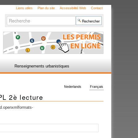
Liens utiles
Plan du site
Accessibilité Web
Contact
Chercher par
Recherche
avancée…
Renseignements urbanistiques
Nederlands
Français
PL 2è lecture
nd.openxmlformats-