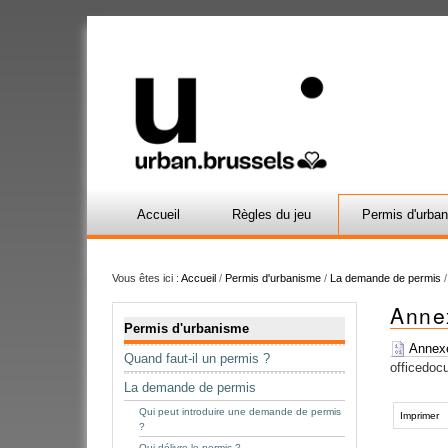
Accueil
Règles du jeu
Permis d'urba
Vous êtes ici :
Accueil
/
Permis d'urbanisme
/
La demande de permis
Annex
Navigation
Permis d'urbanisme
Annexe 
Quand faut-il un permis ?
officedoc
La demande de permis
Actions
Qui peut introduire une demande de permis
sur
Imprimer
?
le
Qui délivre le permis ?