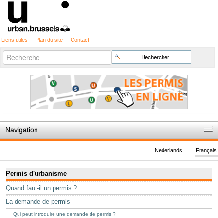
Liens utiles
Plan du site
Contact
Recherche
Chercher par
avancée…
Navigation
Accueil
Nederlands
Français
Règles du jeu
Navigation
Permis d'urbanisme
Permis d'urbanisme
Quand faut-il un permis ?
Cartographie
La demande de permis
Etudes et publications
Qui peut introduire une demande de permis ?