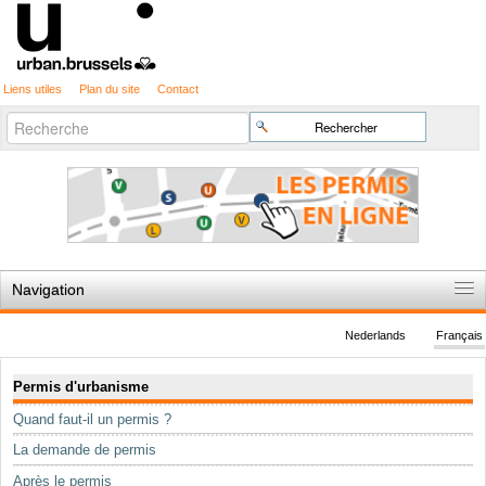
Liens utiles
Plan du site
Contact
Recherche
Chercher par
avancée…
Navigation
Accueil
Nederlands
Français
Règles du jeu
Navigation
Permis d'urbanisme
Permis d'urbanisme
Quand faut-il un permis ?
Cartographie
La demande de permis
Etudes et publications
Après le permis