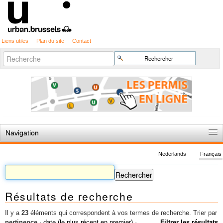
Liens utiles
Plan du site
Contact
Recherche
Chercher par
avancée…
Navigation
Accueil
Nederlands
Français
Règles du jeu
Permis d'urbanisme
Résultats de recherche
Cartographie
Etudes et publications
Il y a
23
éléments qui correspondent à vos termes de recherche.
Trier par
pertinence
·
date (le plus récent en premier)
·
Filtrer les résultats