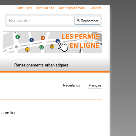
Liens utiles
Plan du site
Accessibilité Web
Contact
Chercher par
Recherche
avancée…
Renseignements urbanistiques
Nederlands
Français
ia ce lien
.