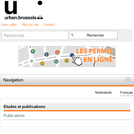
Liens utiles
Plan du site
Contact
Recherche
Chercher par
avancée…
Navigation
Accueil
Nederlands
Français
Règles du jeu
Navigation
Etudes et publications
Permis d'urbanisme
Publications
Cartographie
Etudes et publications