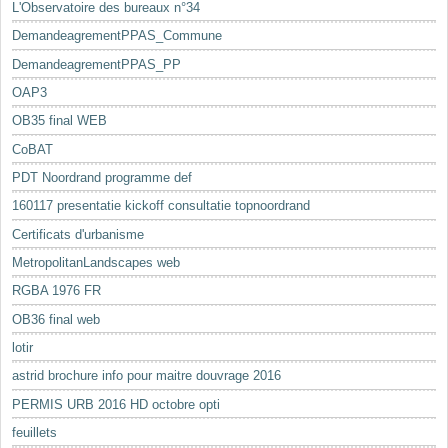
L'Observatoire des bureaux n°34
DemandeagrementPPAS_Commune
DemandeagrementPPAS_PP
OAP3
OB35 final WEB
CoBAT
PDT Noordrand programme def
160117 presentatie kickoff consultatie topnoordrand
Certificats d'urbanisme
MetropolitanLandscapes web
RGBA 1976 FR
OB36 final web
lotir
astrid brochure info pour maitre douvrage 2016
PERMIS URB 2016 HD octobre opti
feuillets