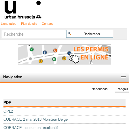
Liens utiles
Plan du site
Contact
Recherche
Chercher par
avancée…
Navigation
Accueil
Nederlands
Français
Règles du jeu
Navigation
PDF
Permis d'urbanisme
OPL2
Cartographie
COBRACE 2 mai 2013 Moniteur Belge
Etudes et publications
COBRACE - document explicatif