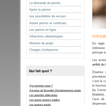
La demande de permis
Après le permis
Les possibilités de recours
Autres permis et certificats
Les permis en ligne
Introd
Infractions urbanistiques
Réunion de projet
En règle 
intérieur
Charges d’urbanisme
principe e
Les actes
arrêté du
Qui fait quoi ?
D'autres
procédure
c’est la 
le fonctio
Qui sommes-nous ?
(la Comm
A propos de Bruxelles Développement urbain
Mobilité)
Les autorités délivrantes
l’avis de
Les autres acteurs publics
dispenses
Les acteurs privés