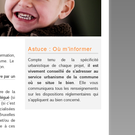
Astuce : Où m'informer
rmation,
Compte tenu de la spécificité
isme. Le
urbanistique de chaque projet,
il est
on.
vivement conseillé de s'adresser au
ve par un
service urbanisme de la commune
où se situe le bien
. Elle vous
communiquera tous les renseignements
re de la
sur les dispositions réglementaires qui
élégué
(si
s'appliquent au bien concerné.
(si c’est
cialisées
ruxelles
 et/ou de
âce à ces