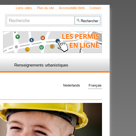
Liens utiles
Plan du site
Accessibilité Web
Contact
Chercher par
Recherche
avancée…
Renseignements urbanistiques
Nederlands
Français