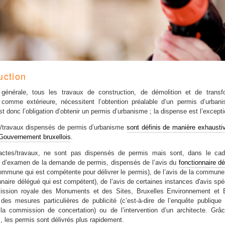
uction
générale, tous les travaux de construction, de démolition et de transfo
e comme extérieure, nécessitent l’obtention préalable d’un permis d’urban
st donc l’obligation d’obtenir un permis d’urbanisme ; la dispense est l’excepti
/travaux dispensés de permis d’urbanisme
sont définis de manière exhausti
 Gouvernement bruxellois
.
,
actes/travaux
ne sont pas dispensés de permis mais sont, dans le cad
 d’examen de la demande de permis, dispensés de l’avis du
fonctionnaire d
commune qui est compétente pour délivrer le permis), de l’avis de la commune 
nnaire délégué qui est compétent), de l’avis de certaines instances d'avis spé
ission royale des Monuments et des Sites, Bruxelles Environnement et B
, des mesures particulières de publicité (c’est-à-dire de l’enquête publique
 la commission de concertation) ou de l’intervention d’un architecte. Gr
, les permis sont délivrés plus rapidement.