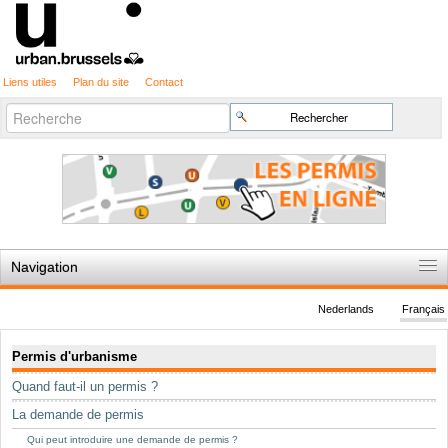
Liens utiles
Plan du site
Contact
Recherche
Chercher par
avancée…
Navigation
Accueil
Nederlands
Français
Règles du jeu
Navigation
Permis d'urbanisme
Permis d'urbanisme
Quand faut-il un permis ?
Cartographie
La demande de permis
Etudes et publications
Qui peut introduire une demande de permis ?