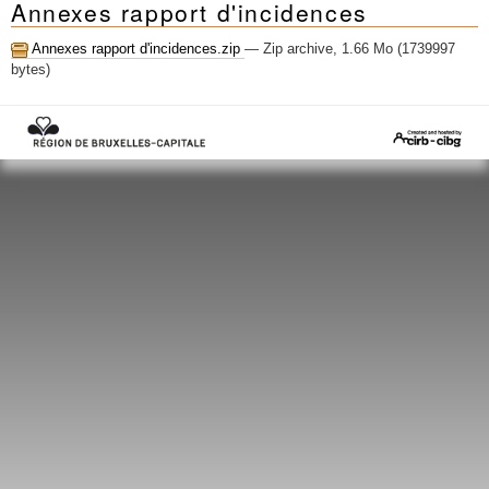
Annexes rapport d'incidences
Mots-clés
Renseignements urbanistiques
Annexes rapport d'incidences.zip
— Zip archive, 1.66 Mo (1739997
bytes)