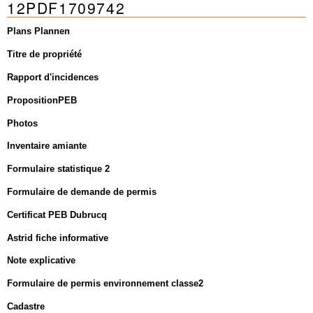
12PDF1709742
Mots-clés
Renseignements urbanistiques
Plans Plannen
Titre de propriété
Rapport d'incidences
PropositionPEB
Photos
Inventaire amiante
Formulaire statistique 2
Formulaire de demande de permis
Certificat PEB Dubrucq
Astrid fiche informative
Note explicative
Formulaire de permis environnement classe2
Cadastre