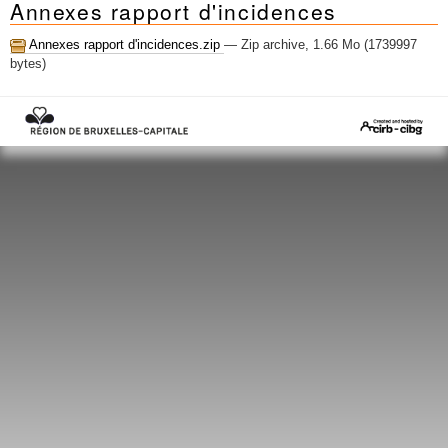
Annexes rapport d'incidences
Mots-clés
Renseignements urbanistiques
Annexes rapport d'incidences.zip
— Zip archive, 1.66 Mo (1739997
bytes)