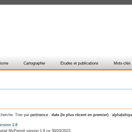
nisme
Cartographie
Etudes et publications
Mots-clés
cherche.
Trier par
pertinence
·
date (le plus récent en premier)
·
alphabétiq
ersion 1.8
ortail MyPermit version 1.8 ce 30/03/2023.