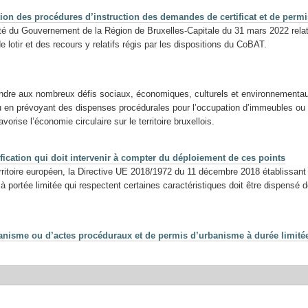
ation des procédures d’instruction des demandes de certificat et de permi
té du Gouvernement de la Région de Bruxelles-Capitale du 31 mars 2022 relatif
 lotir et des recours y relatifs régis par les dispositions du CoBAT.
pondre aux nombreux défis sociaux, économiques, culturels et environnementau
 en prévoyant des dispenses procédurales pour l’occupation d’immeubles ou d
vorise l’économie circulaire sur le territoire bruxellois.
tification qui doit intervenir à compter du déploiement de ces points
territoire européen, la Directive UE 2018/1972 du 11 décembre 2018 établissa
 à portée limitée qui respectent certaines caractéristiques doit être dispens
anisme ou d’actes procéduraux et de permis d’urbanisme à durée limité