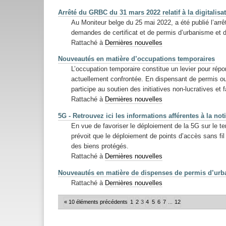
Arrêté du GRBC du 31 mars 2022 relatif à la digitalis
Au Moniteur belge du 25 mai 2022, a été publié l’arrê
demandes de certificat et de permis d’urbanisme et de
Rattaché à
Dernières nouvelles
Nouveautés en matière d’occupations temporaires
L’occupation temporaire constitue un levier pour ré
actuellement confrontée. En dispensant de permis ou
participe au soutien des initiatives non-lucratives et fa
Rattaché à
Dernières nouvelles
5G - Retrouvez ici les informations afférentes à la no
En vue de favoriser le déploiement de la 5G sur le 
prévoit que le déploiement de points d’accès sans fil
des biens protégés.
Rattaché à
Dernières nouvelles
Nouveautés en matière de dispenses de permis d’urb
Rattaché à
Dernières nouvelles
« 10 éléments précédents
1
2
3
4
5
6
7
...
12