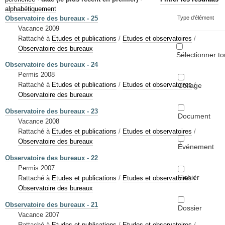
Mots-clés
alphabétiquement
Observatoire des bureaux - 25
Type d'élément
Renseignements urbanistiques
Vacance 2009
Rattaché à
Etudes et publications
/
Etudes et observatoires
/
Observatoire des bureaux
Sélectionner to
Observatoire des bureaux - 24
Permis 2008
Rattaché à
Etudes et publications
/
Etudes et observatoires
/
Collage
Observatoire des bureaux
Observatoire des bureaux - 23
Document
Vacance 2008
Rattaché à
Etudes et publications
/
Etudes et observatoires
/
Observatoire des bureaux
Événement
Observatoire des bureaux - 22
Permis 2007
Fichier
Rattaché à
Etudes et publications
/
Etudes et observatoires
/
Observatoire des bureaux
Observatoire des bureaux - 21
Dossier
Vacance 2007
Rattaché à
Etudes et publications
/
Etudes et observatoires
/