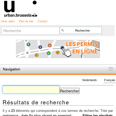
Liens utiles
Plan du site
Contact
Recherche
Chercher par
avancée…
Navigation
Accueil
Nederlands
Français
Règles du jeu
Permis d'urbanisme
Résultats de recherche
Cartographie
Etudes et publications
Il y a
23
éléments qui correspondent à vos termes de recherche.
Trier par
pertinence
·
date (le plus récent en premier)
·
Filtrer les résultats