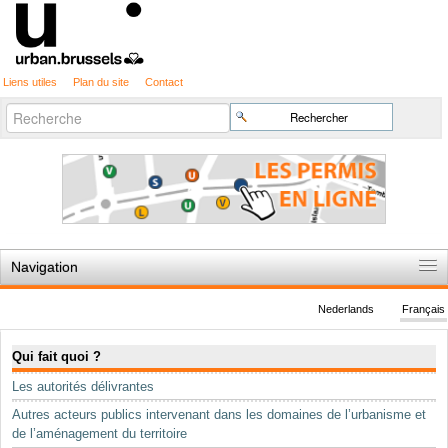
Liens utiles
Plan du site
Contact
Recherche
Chercher par
avancée…
Navigation
Accueil
Nederlands
Français
Règles du jeu
Navigation
Qui fait quoi ?
Permis d'urbanisme
Les autorités délivrantes
Cartographie
Autres acteurs publics intervenant dans les domaines de l’urbanisme et
Etudes et publications
de l’aménagement du territoire