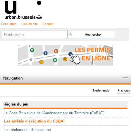
Liens utiles
Plan du site
Contact
Recherche
Chercher par
avancée…
Navigation
Accueil
Nederlands
Français
Règles du jeu
Navigation
Règles du jeu
Permis d'urbanisme
Le Code Bruxellois de l'Aménagement du Territoire (CoBAT)
Cartographie
Les arrêtés d'exécution du CoBAT
Etudes et publications
Les règlements d'urbanisme