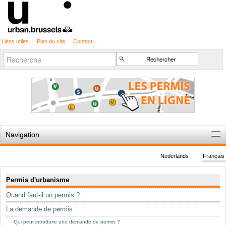
Liens utiles
Plan du site
Contact
Recherche
Chercher par
avancée…
Navigation
Accueil
Nederlands
Français
Règles du jeu
Navigation
Permis d'urbanisme
Permis d'urbanisme
Quand faut-il un permis ?
Cartographie
La demande de permis
Etudes et publications
Qui peut introduire une demande de permis ?