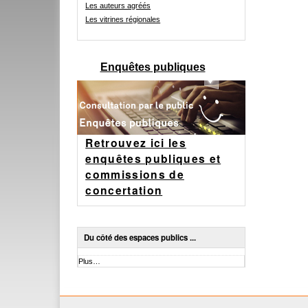
Les auteurs agréés
Les vitrines régionales
Enquêtes publiques
Retrouvez ici les
enquêtes publiques et
commissions de
concertation
Du côté des espaces publics ...
Du
Plus…
côté
des
espaces
publics