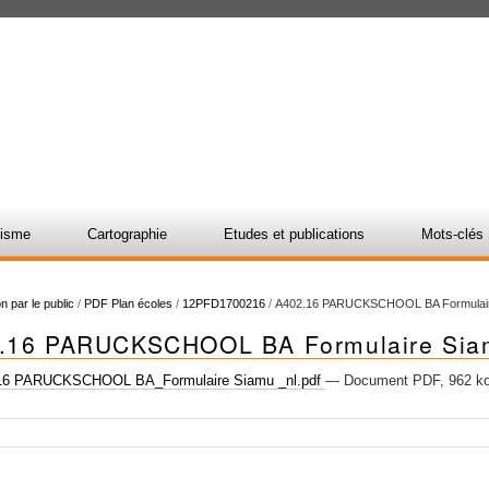
nisme
Cartographie
Etudes et publications
Mots-clés
n par le public
/
PDF Plan écoles
/
12PFD1700216
/
A402.16 PARUCKSCHOOL BA Formulair
.16 PARUCKSCHOOL BA Formulaire Sia
16 PARUCKSCHOOL BA_Formulaire Siamu _nl.pdf
— Document PDF, 962 ko