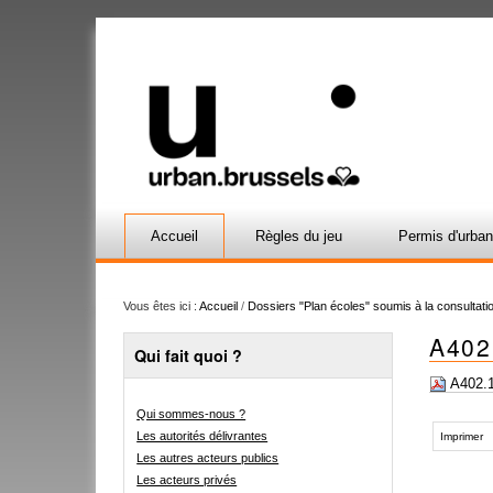
Accueil
Règles du jeu
Permis d'urba
Vous êtes ici :
Accueil
/
Dossiers "Plan écoles" soumis à la consultatio
A402
Qui fait quoi ?
A402.
Qui sommes-nous ?
Actions
Les autorités délivrantes
sur
Imprimer
le
Les autres acteurs publics
document
Les acteurs privés