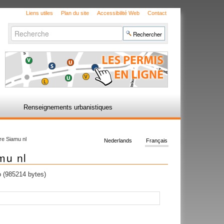
Liens utiles
Plan du site
Accessibilité Web
Contact
Chercher par
Recherche
avancée…
Renseignements urbanistiques
e Siamu nl
Nederlands
Français
mu nl
 (985214 bytes)