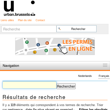
Liens utiles
Plan du site
Contact
Recherche
Chercher par
avancée…
Navigation
Accueil
Nederlands
Français
Règles du jeu
Permis d'urbanisme
Résultats de recherche
Cartographie
Etudes et publications
Il y a
119
éléments qui correspondent à vos termes de recherche.
Trier
par
pertinence
·
date (le plus récent en premier)
·
Filtrer les résultats