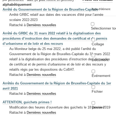
Mots-clés
alphabétiquement
Arrêté du Gouvernement de la Région de Bruxelles-Capitale
Type d'élément
Renseignements urbanistiques
Arrêté GRBC relatif aux dates des vacances d'été pour l’année
scolaire 2022-2023
Rattaché à
Dernières nouvelles
Sélectionner to
Arrêté du GRBC du 31 mars 2022 relatif à la digitalisation des
procédures d’instruction des demandes de certificat et de permis
d’urbanisme et de lotir et des recours
Collage
Au Moniteur belge du 25 mai 2022, a été publié l’arrêté du
Gouvernement de la Région de Bruxelles-Capitale du 31 mars 2022
relatif à la digitalisation des procédures d’instruction des demandes
Document
de certificat et de permis d’urbanisme et de lotir et des recours y
relatifs régis par les dispositions du CoBAT.
Rattaché à
Dernières nouvelles
Événement
Arrêtés du Gouvernement de la Région de Bruxelles-Capitale du 1er
avril 2021
Fichier
Rattaché à
Dernières nouvelles
ATTENTION, guichets primes !
Dossier
Modification des heures d’ouverture des guichets le 18 janvier 2019
Rattaché à
Dernières nouvelles