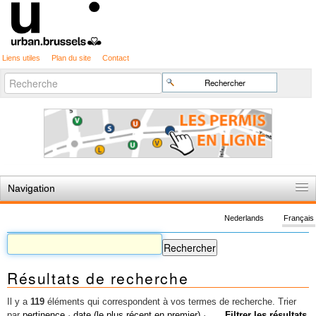
Liens utiles
Plan du site
Contact
Recherche
Chercher par
avancée…
Navigation
Accueil
Nederlands
Français
Règles du jeu
Permis d'urbanisme
Résultats de recherche
Cartographie
Etudes et publications
Il y a
119
éléments qui correspondent à vos termes de recherche.
Trier
par
pertinence
·
date (le plus récent en premier)
·
Filtrer les résultats