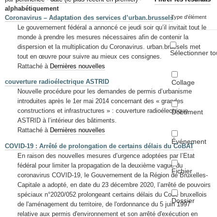
Mots-clés
alphabétiquement
Coronavirus – Adaptation des services d’urban.brussels
Type d'élément
Renseignements urbanistiques
Le gouvernement fédéral a annoncé ce jeudi soir qu’il invitait tout le
monde à prendre les mesures nécessaires afin de contenir la
dispersion et la multiplication du Coronavirus. urban.brussels met
Sélectionner to
tout en œuvre pour suivre au mieux ces consignes.
Rattaché à
Dernières nouvelles
couverture radioélectrique ASTRID
Collage
Nouvelle procédure pour les demandes de permis d’urbanisme
introduites après le 1er mai 2014 concernant des « grandes
constructions et infrastructures » : couverture radioélectrique
Document
ASTRID à l’intérieur des bâtiments.
Rattaché à
Dernières nouvelles
Événement
COVID-19 : Arrêté de prolongation de certains délais du CoBAT
En raison des nouvelles mesures d’urgence adoptées par l’Etat
fédéral pour limiter la propagation de la deuxième vague du
Fichier
coronavirus COVID-19, le Gouvernement de la Région de Bruxelles-
Capitale a adopté, en date du 23 décembre 2020, l’arrêté de pouvoirs
spéciaux n°2020/052 prolongeant certains délais du Code bruxellois
Dossier
de l'aménagement du territoire, de l'ordonnance du 5 juin 1997
relative aux permis d'environnement et son arrêté d'exécution en