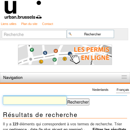
Liens utiles
Plan du site
Contact
Recherche
Chercher par
avancée…
Navigation
Accueil
Nederlands
Français
Règles du jeu
Permis d'urbanisme
Résultats de recherche
Cartographie
Etudes et publications
Il y a
119
éléments qui correspondent à vos termes de recherche.
Trier
par
pertinence
·
date (le plus récent en premier)
·
Filtrer les résultats