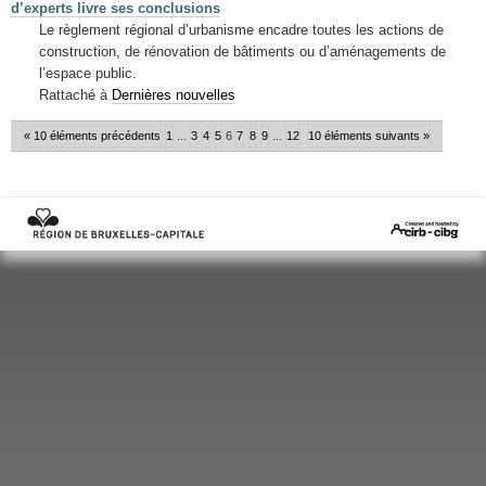
d’experts livre ses conclusions
Le règlement régional d’urbanisme encadre toutes les actions de
construction, de rénovation de bâtiments ou d’aménagements de
l’espace public.
Rattaché à
Dernières nouvelles
« 10 éléments précédents
1
...
3
4
5
6
7
8
9
...
12
10 éléments suivants »