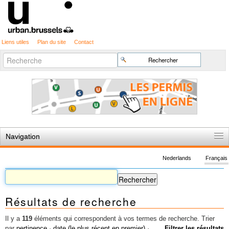
Liens utiles
Plan du site
Contact
Recherche
Chercher par
avancée…
Navigation
Accueil
Nederlands
Français
Règles du jeu
Permis d'urbanisme
Résultats de recherche
Cartographie
Etudes et publications
Il y a
119
éléments qui correspondent à vos termes de recherche.
Trier
par
pertinence
·
date (le plus récent en premier)
·
Filtrer les résultats