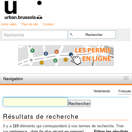
Liens utiles
Plan du site
Contact
Recherche
Chercher par
avancée…
Navigation
Accueil
Nederlands
Français
Règles du jeu
Permis d'urbanisme
Résultats de recherche
Cartographie
Etudes et publications
Il y a
119
éléments qui correspondent à vos termes de recherche.
Trier
par
pertinence
·
date (le plus récent en premier)
·
Filtrer les résultats