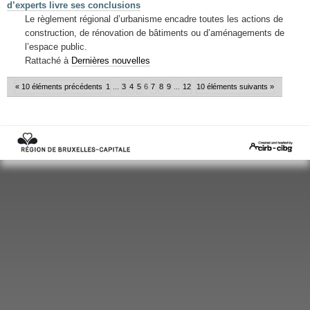
d’experts livre ses conclusions
Le règlement régional d’urbanisme encadre toutes les actions de
construction, de rénovation de bâtiments ou d’aménagements de
l’espace public.
Rattaché à
Dernières nouvelles
« 10 éléments précédents
1
...
3
4
5
6
7
8
9
...
12
10 éléments suivants »