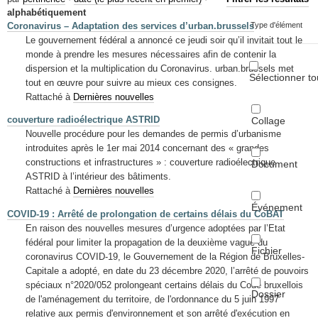
Mots-clés
alphabétiquement
Coronavirus – Adaptation des services d’urban.brussels
Type d'élément
Renseignements urbanistiques
Le gouvernement fédéral a annoncé ce jeudi soir qu’il invitait tout le
monde à prendre les mesures nécessaires afin de contenir la
dispersion et la multiplication du Coronavirus. urban.brussels met
Sélectionner to
tout en œuvre pour suivre au mieux ces consignes.
Rattaché à
Dernières nouvelles
couverture radioélectrique ASTRID
Collage
Nouvelle procédure pour les demandes de permis d’urbanisme
introduites après le 1er mai 2014 concernant des « grandes
constructions et infrastructures » : couverture radioélectrique
Document
ASTRID à l’intérieur des bâtiments.
Rattaché à
Dernières nouvelles
Événement
COVID-19 : Arrêté de prolongation de certains délais du CoBAT
En raison des nouvelles mesures d’urgence adoptées par l’Etat
fédéral pour limiter la propagation de la deuxième vague du
Fichier
coronavirus COVID-19, le Gouvernement de la Région de Bruxelles-
Capitale a adopté, en date du 23 décembre 2020, l’arrêté de pouvoirs
spéciaux n°2020/052 prolongeant certains délais du Code bruxellois
Dossier
de l'aménagement du territoire, de l'ordonnance du 5 juin 1997
relative aux permis d'environnement et son arrêté d'exécution en