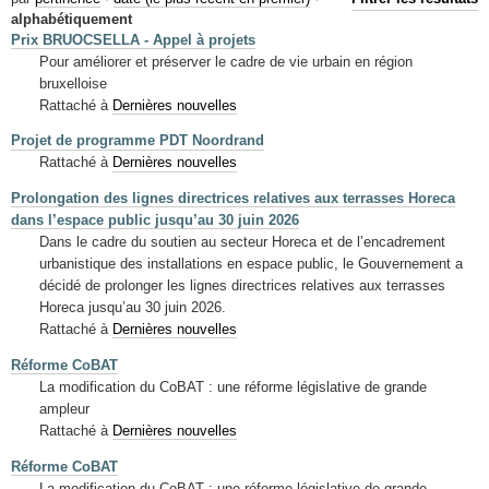
Mots-clés
alphabétiquement
Prix BRUOCSELLA - Appel à projets
Renseignements urbanistiques
Pour améliorer et préserver le cadre de vie urbain en région
bruxelloise
Rattaché à
Dernières nouvelles
Projet de programme PDT Noordrand
Rattaché à
Dernières nouvelles
Prolongation des lignes directrices relatives aux terrasses Horeca
dans l’espace public jusqu’au 30 juin 2026
Dans le cadre du soutien au secteur Horeca et de l’encadrement
urbanistique des installations en espace public, le Gouvernement a
décidé de prolonger les lignes directrices relatives aux terrasses
Horeca jusqu’au 30 juin 2026.
Rattaché à
Dernières nouvelles
Réforme CoBAT
La modification du CoBAT : une réforme législative de grande
ampleur
Rattaché à
Dernières nouvelles
Réforme CoBAT
La modification du CoBAT : une réforme législative de grande