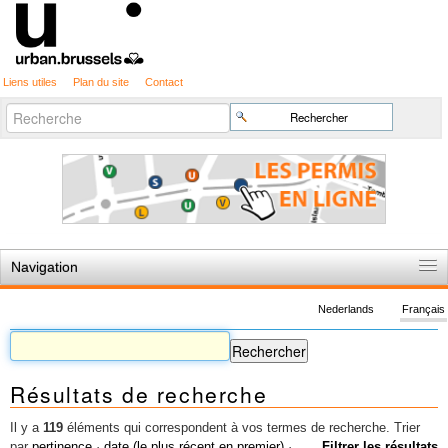
Liens utiles
Plan du site
Contact
Recherche
Chercher par
avancée…
Navigation
Accueil
Nederlands
Français
Règles du jeu
Permis d'urbanisme
Résultats de recherche
Cartographie
Etudes et publications
Il y a
119
éléments qui correspondent à vos termes de recherche.
Trier
par
pertinence
·
date (le plus récent en premier)
·
Filtrer les résultats