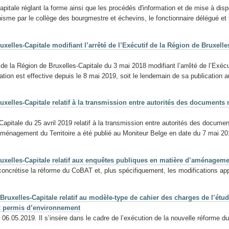
itale réglant la forme ainsi que les procédés d'information et de mise à disp
banisme par le collège des bourgmestre et échevins, le fonctionnaire délégué e
xelles-Capitale modifiant l’arrêté de l’Exécutif de la Région de Bruxelle
de la Région de Bruxelles-Capitale du 3 mai 2018 modifiant l’arrêté de l’Exécu
tion est effective depuis le 8 mai 2019, soit le lendemain de sa publication a
xelles-Capitale relatif à la transmission entre autorités des documents
apitale du 25 avril 2019 relatif à la transmission entre autorités des docume
l'Aménagement du Territoire a été publié au Moniteur Belge en date du 7 mai 20
uxelles-Capitale relatif aux enquêtes publiques en matière d’aménagemen
concrétise la réforme du CoBAT et, plus spécifiquement, les modifications appo
ruxelles-Capitale relatif au modèle-type de cahier des charges de l’étude
aux permis d’environnement
e 06.05.2019. Il s’insère dans le cadre de l’exécution de la nouvelle réforme 