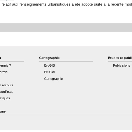
elatif aux renseignements urbanistiques a été adopté suite à la récente mod
e
Cartographie
Etudes et publ
permis ?
BruGIS
Publications
ermis
BruCiel
Cartographie
de recours
ertificats
istiques
t
isme