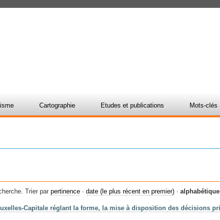
nisme
Cartographie
Etudes et publications
Mots-clés
cherche.
Trier par
pertinence
·
date (le plus récent en premier)
·
alphabétiqu
xelles-Capitale réglant la forme, la mise à disposition des décisions pr