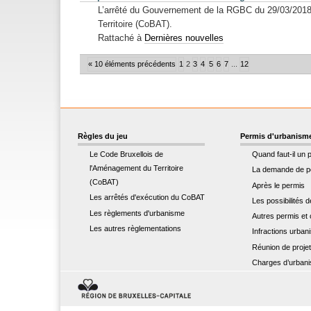
L’arrêté du Gouvernement de la RGBC du 29/03/2018 r
Territoire (CoBAT).
Rattaché à
Dernières nouvelles
« 10 éléments précédents
1
2
3
4
5
6
7
...
12
Règles du jeu
Permis d'urbanism
Le Code Bruxellois de
Quand faut-il un 
l'Aménagement du Territoire
La demande de p
(CoBAT)
Après le permis
Les arrêtés d'exécution du CoBAT
Les possibilités 
Les règlements d'urbanisme
Autres permis et c
Les autres règlementations
Infractions urban
Réunion de proje
Charges d’urban