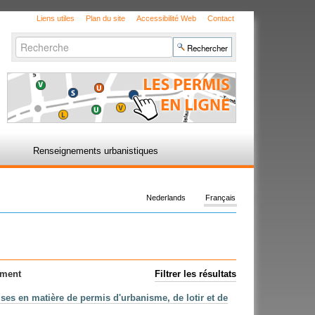
Liens utiles
Plan du site
Accessibilité Web
Contact
Chercher par
Recherche
avancée…
Renseignements urbanistiques
Nederlands
Français
ement
Filtrer les résultats
ises en matière de permis d'urbanisme, de lotir et de