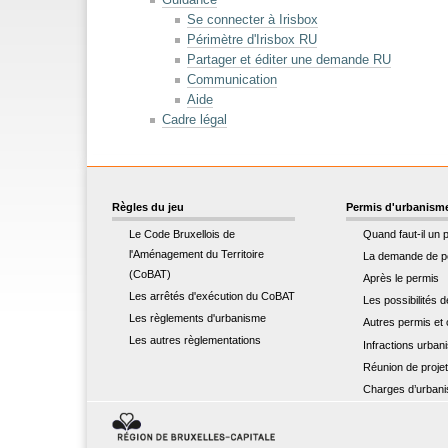
Se connecter à Irisbox
Périmètre d'Irisbox RU
Partager et éditer une demande RU
Communication
Aide
Cadre légal
Règles du jeu
Permis d'urbanism
Le Code Bruxellois de
Quand faut-il un 
l'Aménagement du Territoire
La demande de p
(CoBAT)
Après le permis
Les arrêtés d'exécution du CoBAT
Les possibilités 
Les règlements d'urbanisme
Autres permis et c
Les autres règlementations
Infractions urban
Réunion de proje
Charges d’urban