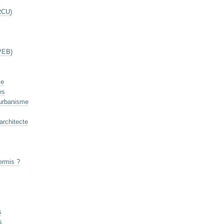
RCU)
(PEB)
me
es
'urbanisme
architecte
ermis ?
s
s