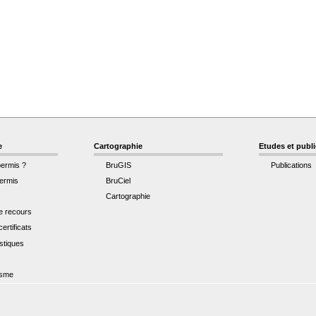
e
Cartographie
Etudes et publ
permis ?
BruGIS
Publications
ermis
BruCiel
Cartographie
de recours
ertificats
istiques
t
isme