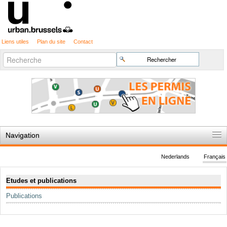
Liens utiles
Plan du site
Contact
Recherche
Chercher par
avancée…
Navigation
Accueil
Nederlands
Français
Règles du jeu
Navigation
Etudes et publications
Permis d'urbanisme
Publications
Cartographie
Etudes et publications