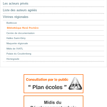
Mots-clés
Les acteurs privés
Renseignements urbanistiques
Liste des auteurs agréés
Vitrines régionales
Batibouw
Bibliothèque René Pechère
Centre de documentation
Halles Saint-Géry
Maquette régionale
Midis de l'AATL
Palais du Coudenberg
Homegrade