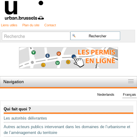
Liens utiles
Plan du site
Contact
Recherche
Chercher par
avancée…
Navigation
Accueil
Nederlands
Français
Règles du jeu
Navigation
Qui fait quoi ?
Permis d'urbanisme
Les autorités délivrantes
Cartographie
Autres acteurs publics intervenant dans les domaines de l’urbanisme et
Etudes et publications
de l’aménagement du territoire