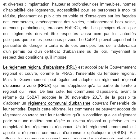
et diverses : implantation, hauteur et profondeur des immeubles, normes
d’habitabilité des logements, accessibilité pour les personnes à mobilité
réduite, placement de publicités en voirie et d’enseignes sur les façades
des commerces, aménagement des voiries, stationnement hors voirie,
antennes paraboliques, terrasses HoReCa, etc. Les principes établis par
ces règlements doivent être respectés aussi bien par les autorités
publiques que par les personnes privées. Le CoBAT prévoit cependant la
possibilité de déroger à certains de ces principes lors de la délivrance
d’un permis ou d’un certificat d’urbanisme ou de lotir, moyennant le
respect des conditions qu’il impose.
Le règlement régional d’urbanisme (RRU)
est adopté par le Gouvernement
couvre, comme le PRAS, l’ensemble du territoire régional.
régional et
Mais le Gouvernement peut également adopter un
règlement régional
d’urbanisme zoné (RRUZ)
qui ne s’applique qu’à la partie du territoire
régional qu’il vise. De leur côté, les communes disposaient, avant la
réforme du CoBAT adoptée le 30 novembre 2017, de la possibilité
d’adopter un
règlement communal d’urbanisme
couvrant l’ensemble de
leur territoire. Depuis cette réforme, les communes ne peuvent adopter de
règlement couvrant tout leur territoire qu’à la condition que ce règlement
porte sur une matière non réglée au niveau régional ou précise en les
complétant les règlements régionaux. Un tel règlement communal est
appelé « règlement communal d’urbanisme spécifique » (RRUS). Par
ailleurs, les communes peuvent aussi adopter des règlements portant sur