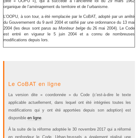
(dite « OOPU »), qui a succédé à l’ancienne loi du 29 mars 1962
organique de l’aménagement du territoire et de l’urbanisme.
L’OOPU, à son tour, a été remplacée par le CoBAT, adopté par un arrêté
du Gouvernement du 9 avril 2004 et ratifié par une ordonnance du 13 mai
2004 (les deux sont parus au
Moniteur belge
du 26 mai 2004). Le Code
est entré en vigueur le 5 juin 2004 et a connu de nombreuses
modifications depuis lors.
Le CoBAT en ligne
La version dite « coordonnée » du Code (c’est-à-dire le texte
applicable actuellement, dans lequel ont été intégrées toutes les
modifications qui y ont été apportées depuis son adoption) est
disponible
en ligne
.
À la suite de la réforme adoptée le 30 novembre 2017 qui a réformé
en profondeur le Code, Urban.brussels a également réalisé une