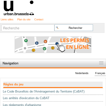
Liens utiles
Plan du site
Contact
Recherche
Chercher par
avancée…
Navigation
Accueil
Nederlands
Français
Règles du jeu
Navigation
Règles du jeu
Permis d'urbanisme
Le Code Bruxellois de l'Aménagement du Territoire (CoBAT)
Cartographie
Les arrêtés d'exécution du CoBAT
Etudes et publications
Les règlements d'urbanisme