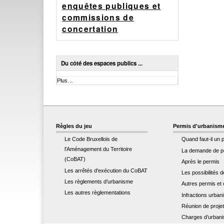
enquêtes publiques et
commissions de
concertation
Du côté des espaces publics ...
Du
Plus…
côté
des
espaces
publics
...
Règles du jeu
Permis d'urbanism
-
Le Code Bruxellois de
Quand faut-il un 
l'Aménagement du Territoire
La demande de p
(CoBAT)
Après le permis
Les arrêtés d'exécution du CoBAT
Les possibilités 
Les règlements d'urbanisme
Autres permis et c
Les autres règlementations
Infractions urban
Réunion de proje
Charges d’urban