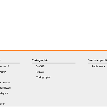
e
Cartographie
Etudes et publ
permis ?
BruGIS
Publications
ermis
BruCiel
Cartographie
de recours
ertificats
istiques
t
isme