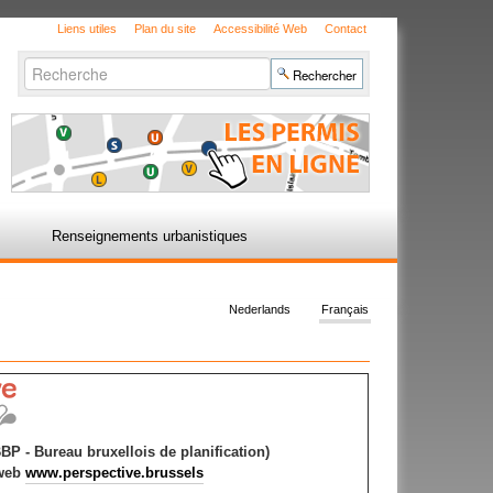
Liens utiles
Plan du site
Accessibilité Web
Contact
Chercher par
Recherche
avancée…
Renseignements urbanistiques
Nederlands
Français
BP - Bureau bruxellois de planification)
 web
www.perspective.brussels