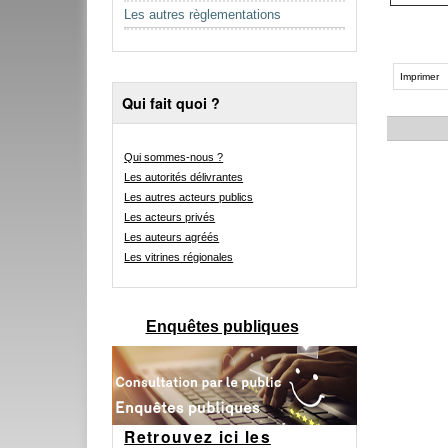
Les autres règlementations
Actions
sur
Imprimer
le
Qui fait quoi ?
document
Qui sommes-nous ?
Les autorités délivrantes
Les autres acteurs publics
Les acteurs privés
Les auteurs agréés
Les vitrines régionales
Enquêtes publiques
Retrouvez ici les